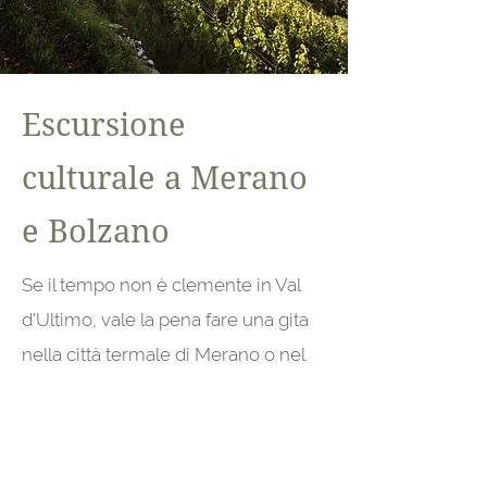
Escursione
culturale a Merano
e Bolzano
Se il tempo non è clemente in Val
d'Ultimo, vale la pena fare una gita
nella città termale di Merano o nel
capoluogo di provincia Bolzano: un
giro di shopping sotto i portici, visite
ai musei o una giornata di relax alle